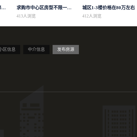
求购东区域房型不限装修不限
求购市中心区房型不限一室一厅一卫简...
城区1-3楼价格在80万左右
413
人浏览
412
人浏览
小区信息
中介信息
发布房源