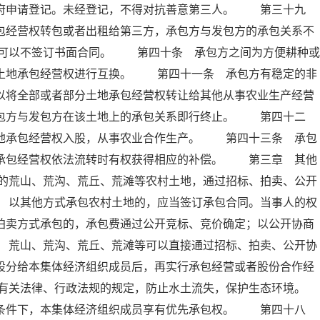
政府申请登记。未经登记，不得对抗善意第三人。 第三十九
包经营权转包或者出租给第三方，承包方与发包方的承包关系不
可以不签订书面合同。 第四十条 承包方之间为方便耕种或
的土地承包经营权进行互换。 第四十一条 承包方有稳定的非
以将全部或者部分土地承包经营权转让给其他从事农业生产经营
承包方与发包方在该土地上的承包关系即行终止。 第四十二
土地承包经营权入股，从事农业合作生产。 第四十三条 承包
地承包经营权依法流转时有权获得相应的补偿。 第三章 其他
的荒山、荒沟、荒丘、荒滩等农村土地，通过招标、拍卖、公开
 以其他方式承包农村土地的，应当签订承包合同。当事人的权
拍卖方式承包的，承包费通过公开竞标、竞价确定；以公开协商
 荒山、荒沟、荒丘、荒滩等可以直接通过招标、拍卖、公开协
股分给本集体经济组织成员后，再实行承包经营或者股份合作经
有关法律、行政法规的规定，防止水土流失，保护生态环境。
条件下，本集体经济组织成员享有优先承包权。 第四十八