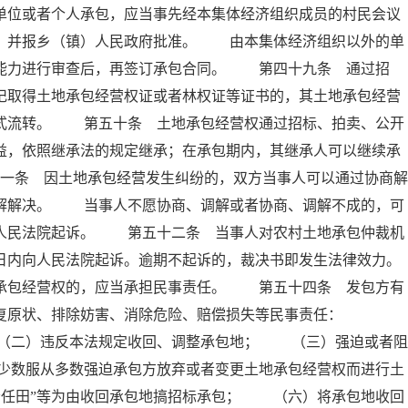
单位或者个人承包，应当事先经本集体经济组织成员的村民会议
意，并报乡（镇）人民政府批准。 由本集体经济组织以外的单
营能力进行审查后，再签订承包合同。 第四十九条 通过招
记取得土地承包经营权证或者林权证等证书的，其土地承包经营
方式流转。 第五十条 土地承包经营权通过招标、拍卖、公开
益，依照继承法的规定继承；在承包期内，其继承人可以继续承
条 因土地承包经营发生纠纷的，双方当事人可以通过协商解
调解解决。 当事人不愿协商、调解或者协商、调解不成的，可
向人民法院起诉。 第五十二条 当事人对农村土地承包仲裁机
日内向人民法院起诉。逾期不起诉的，裁决书即发生法律效力。
包经营权的，应当承担民事责任。 第五十四条 发包方有
恢复原状、排除妨害、消除危险、赔偿损失等民事责任：
（二）违反本法规定收回、调整承包地； （三）强迫或者阻
少数服从多数强迫承包方放弃或者变更土地承包经营权而进行土
责任田”等为由收回承包地搞招标承包； （六）将承包地收回