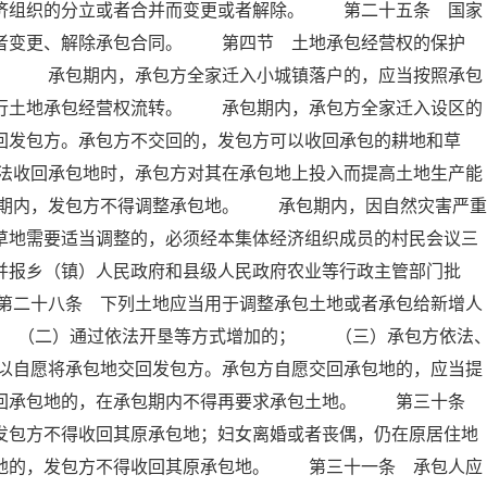
经济组织的分立或者合并而变更或者解除。 第二十五条 国家
或者变更、解除承包合同。 第四节 土地承包经营权的保护
 承包期内，承包方全家迁入小城镇落户的，应当按照承包
进行土地承包经营权流转。 承包期内，承包方全家迁入设区的
回发包方。承包方不交回的，发包方可以收回承包的耕地和草
法收回承包地时，承包方对其在承包地上投入而提高土地生产能
期内，发包方不得调整承包地。 承包期内，因自然灾害严重
草地需要适当调整的，必须经本集体经济组织成员的村民会议三
并报乡（镇）人民政府和县级人民政府农业等行政主管部门批
第二十八条 下列土地应当用于调整承包土地或者承包给新增人
 （二）通过依法开垦等方式增加的； （三）承包方依法
以自愿将承包地交回发包方。承包方自愿交回承包地的，应当提
交回承包地的，在承包期内不得再要求承包土地。 第三十条
发包方不得收回其原承包地；妇女离婚或者丧偶，仍在原居住地
包地的，发包方不得收回其原承包地。 第三十一条 承包人应