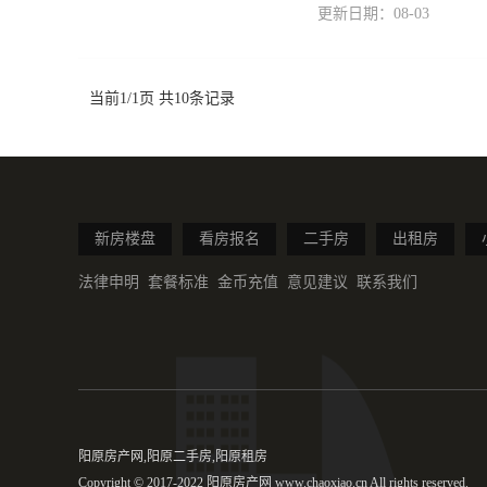
更新日期：08-03
当前1/1页 共10条记录
新房楼盘
看房报名
二手房
出租房
法律申明
套餐标准
金币充值
意见建议
联系我们
阳原房产网,阳原二手房,阳原租房
Copyright © 2017-2022 阳原房产网 www.chaoxiao.cn All rights reserved.