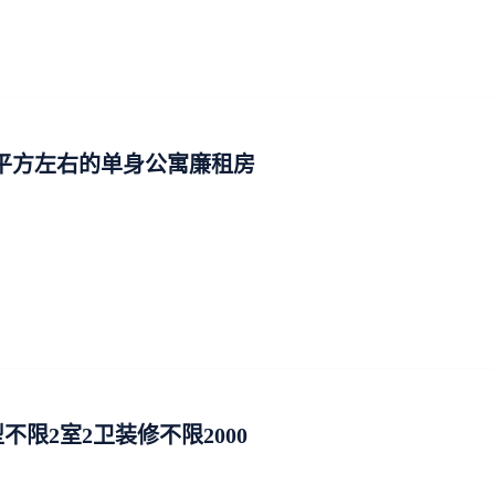
0平方左右的单身公寓廉租房
限2室2卫装修不限2000