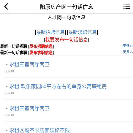
阳原房产网一句话信息
人才网一句话信息
[
最新招聘信息
]
[
最新求职信息
]
[
我要发布一句话信息
]
最新一句话招聘 [
发布招聘信息
]
更多>>
最新一句话求职 [
发布求职信息
]
更多>>
求租三室两厅两卫
08-08
求租:欢乐家园50平方左右的单身公寓廉租房
08-08
求租三室两厅两卫
08-08
求租区域不限店面装修不限