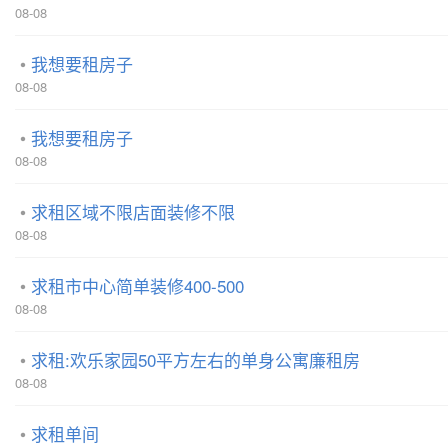
08-08
我想要租房子
08-08
我想要租房子
08-08
求租区域不限店面装修不限
08-08
求租市中心简单装修400-500
08-08
求租:欢乐家园50平方左右的单身公寓廉租房
08-08
求租单间